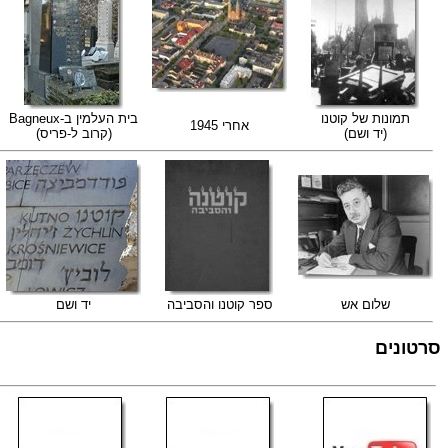
תמונות של קוטנו
בית העלמין ב-Bagneux
אחרי 1945
(יד ושם)
(קרוב ל-פריס)
שלום אש
ספר קוטנו והסביבה
יד ושם
סרטונים