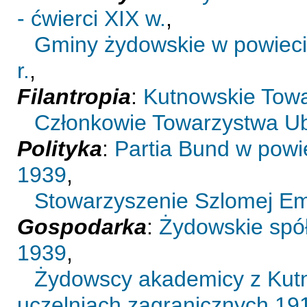
- ćwierci XIX w.
,
Gminy żydowskie w powieci
r.
,
Filantropia
:
Kutnowskie Tow
Członkowie Towarzystwa U
Polityka
:
Partia Bund w powi
1939
,
Stowarzyszenie Szlomej Em
Gospodarka
:
Żydowskie spół
1939
,
Żydowscy akademicy z Kutn
uczelniach zagranicznych 19