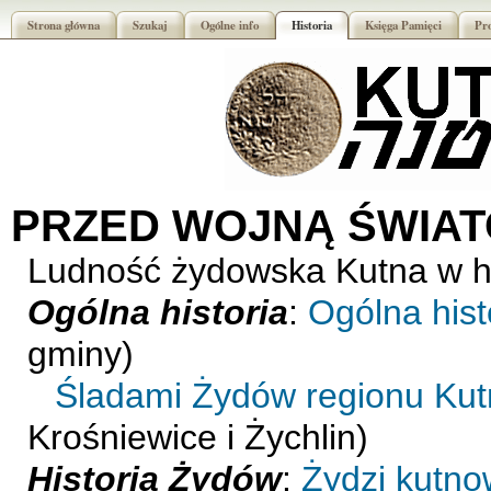
Strona główna
Szukaj
Ogólne info
Historia
Księga Pamięci
Pr
PRZED WOJNĄ ŚWIAT
Ludność żydowska Kutna w his
Ogólna historia
:
Ogólna hist
gminy)
Śladami Żydów regionu Ku
Krośniewice i Żychlin)
Historia Żydów
:
Żydzi kutnow